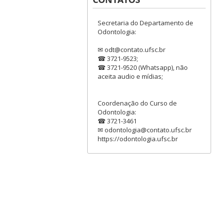
Secretaria do Departamento de
Odontologia:
✉ odt@contato.ufsc.br
☎ 3721-9523;
☎ 3721-9520 (Whatsapp), não
aceita audio e mídias;
Coordenação do Curso de
Odontologia:
☎ 3721-3461
✉ odontologia@contato.ufsc.br
https://odontologia.ufsc.br