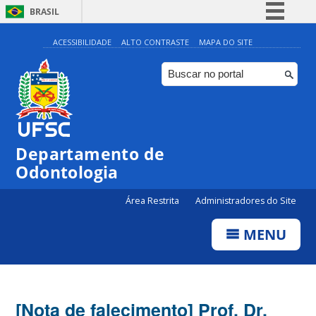
BRASIL
Simplifique!
ACESSIBILIDADE
ALTO CONTRASTE
MAPA DO SITE
Comunica BR
Participe
Acesso à informação
Legislação
Departamento de
Canais
Odontologia
Área Restrita
Administradores do Site
MENU
[Nota de falecimento] Prof. Dr.