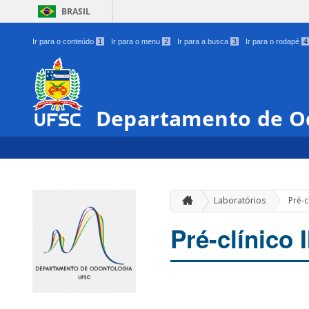
BRASIL
Ir para o conteúdo
1
Ir para o menu
2
Ir para a busca
3
Ir para o rodapé
4
Departamento de O
Laboratórios
Pré-cl
Pré-clínico I