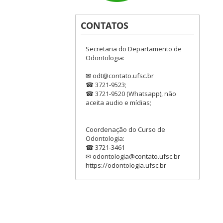
CONTATOS
Secretaria do Departamento de
Odontologia:
✉ odt@contato.ufsc.br
☎ 3721-9523;
☎ 3721-9520 (Whatsapp), não
aceita audio e mídias;
Coordenação do Curso de
Odontologia:
☎ 3721-3461
✉ odontologia@contato.ufsc.br
https://odontologia.ufsc.br