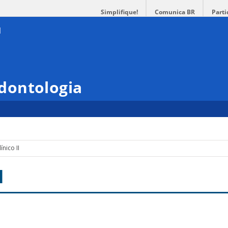
Simplifique!
Comunica BR
Parti
dontologia
ínico II
I