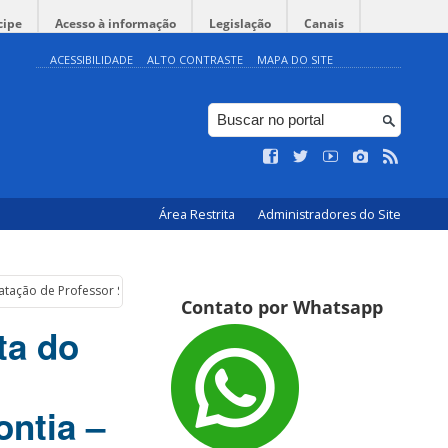
cipe
Acesso à informação
Legislação
Canais
ACESSIBILIDADE
ALTO CONTRASTE
MAPA DO SITE
Área Restrita
Administradores do Site
ratação de Professor Substituto na área de Endodontia – Edital 031/2025/DDP
Contato por Whatsapp
ta do
ontia –