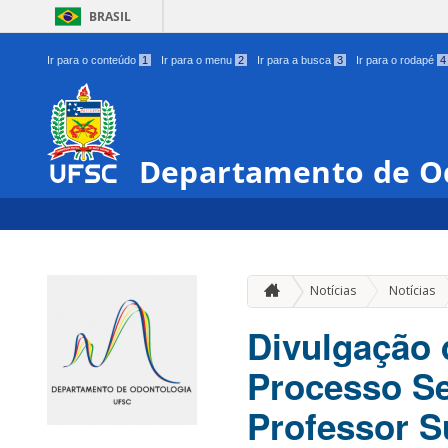
BRASIL
Ir para o conteúdo
1
Ir para o menu
2
Ir para a busca
3
Ir para o rodapé
4
Departamento de O
Notícias
Notícias
Divulgação 
Processo Se
Professor S