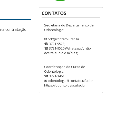
CONTATOS
Secretaria do Departamento de
ara contratação
Odontologia:
✉ odt@contato.ufsc.br
☎ 3721-9523;
☎ 3721-9520 (Whatsapp), não
aceita audio e mídias;
Coordenação do Curso de
Odontologia:
☎ 3721-3461
✉ odontologia@contato.ufsc.br
https://odontologia.ufsc.br