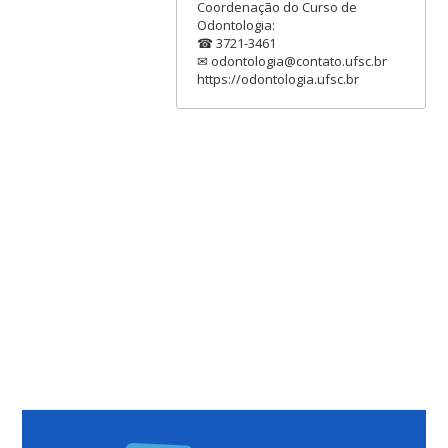
Coordenação do Curso de
Odontologia:
☎ 3721-3461
✉ odontologia@contato.ufsc.br
https://odontologia.ufsc.br