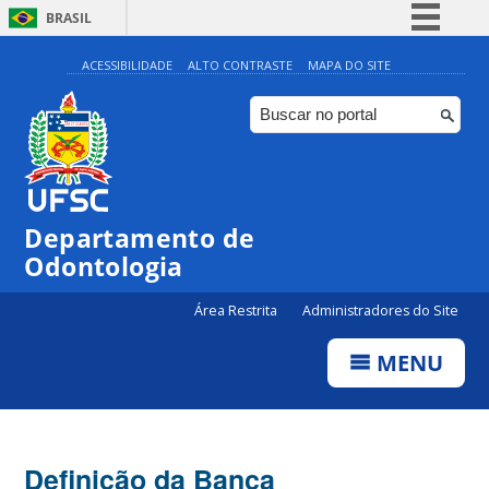
BRASIL
Simplifique!
ACESSIBILIDADE
ALTO CONTRASTE
MAPA DO SITE
Comunica BR
Participe
Acesso à informação
Legislação
Departamento de
Canais
Odontologia
Área Restrita
Administradores do Site
MENU
Definição da Banca