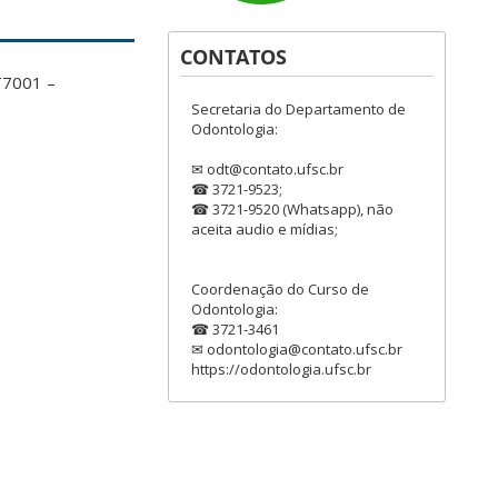
CONTATOS
DT7001 –
Secretaria do Departamento de
Odontologia:
✉ odt@contato.ufsc.br
☎ 3721-9523;
☎ 3721-9520 (Whatsapp), não
aceita audio e mídias;
Coordenação do Curso de
Odontologia:
☎ 3721-3461
✉ odontologia@contato.ufsc.br
https://odontologia.ufsc.br