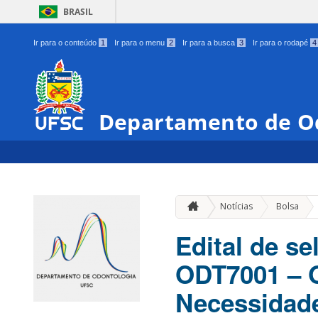
BRASIL
Ir para o conteúdo
1
Ir para o menu
2
Ir para a busca
3
Ir para o rodapé
4
Departamento de O
»
Notícias
Bolsa
Edital de se
ODT7001 – O
Necessidade