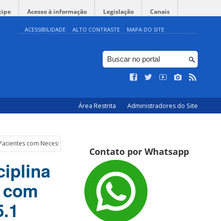
cipe
Acesso à informação
Legislação
Canais
ACESSIBILIDADE
ALTO CONTRASTE
MAPA DO SITE
Área Restrita
Administradores do Site
 Pacientes com Necessidades Especiais, semestre 2025.1
Contato por Whatsapp
ciplina
s com
5.1