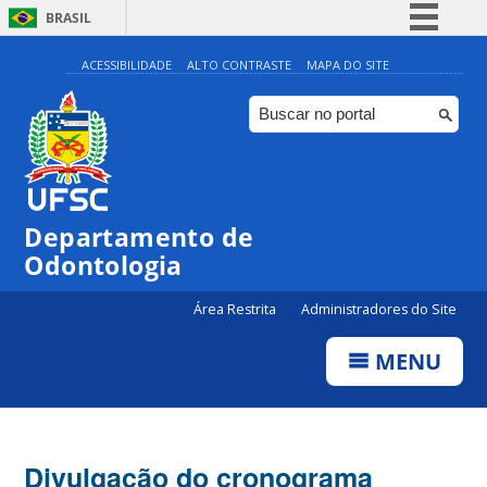
BRASIL
Simplifique!
ACESSIBILIDADE
ALTO CONTRASTE
MAPA DO SITE
Comunica BR
Participe
Acesso à informação
Legislação
Departamento de
Canais
Odontologia
Área Restrita
Administradores do Site
MENU
Divulgação do cronograma