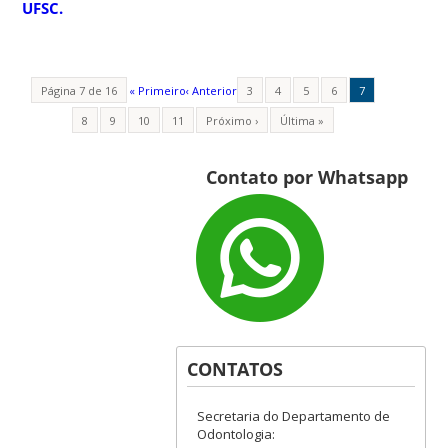
UFSC.
Página 7 de 16
« Primeiro
‹ Anterior
3
4
5
6
7
8
9
10
11
Próximo ›
Última »
Contato por Whatsapp
CONTATOS
Secretaria do Departamento de
Odontologia: