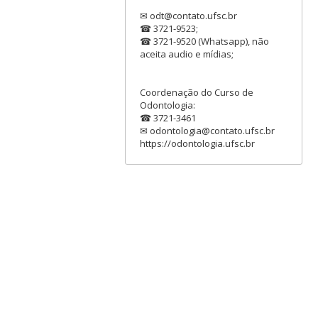
✉ odt@contato.ufsc.br
☎ 3721-9523;
☎ 3721-9520 (Whatsapp), não
aceita audio e mídias;
Coordenação do Curso de
Odontologia:
☎ 3721-3461
✉ odontologia@contato.ufsc.br
https://odontologia.ufsc.br